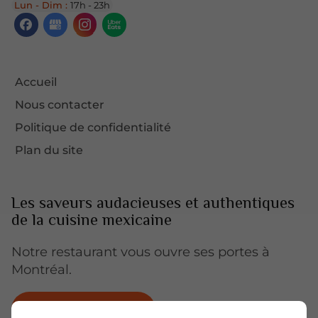
Lun - Dim :
17h - 23h
Accueil
Nous contacter
Politique de confidentialité
Plan du site
Les saveurs audacieuses et authentiques
de la cuisine mexicaine
Notre restaurant vous ouvre ses portes à
Montréal.
Commandez